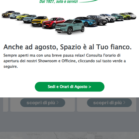
disponibile da Spazio a Torino
Promo Del Mese
Fiat
Doblò
Toyota
Proace City
Verso
da
21.100
€
da
21.230
€
promo in corso!
scopri di più
scopri di più