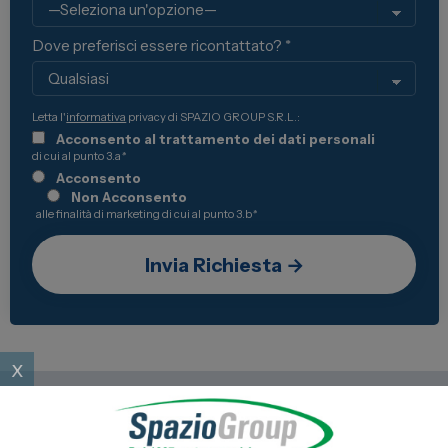
Dove preferisci essere ricontattato? *
Letta l'
informativa
privacy di SPAZIO GROUP S.R.L.:
Acconsento al trattamento dei dati personali
di cui al punto 3.a
*
Acconsento
Non Acconsento
alle finalità di marketing di cui al punto 3.b
*
x
Tutta la gamma Veicoli Commerciali