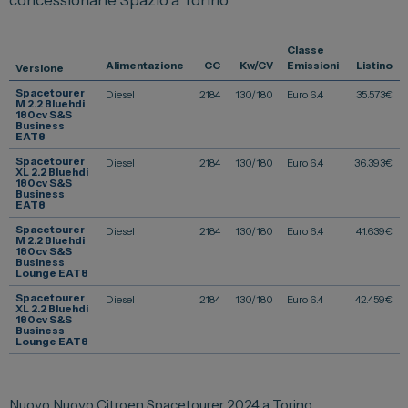
Vendi la tua auto
Classe
Soluzioni Business
Alimentazione
CC
Kw/CV
Emissioni
Listino
Versione
Convenzioni
Spacetourer
Diesel
2184
130/180
Euro 6.4
35.573
€
M 2.2 Bluehdi
180cv S&S
Dipendenti Stellantis
Business
EAT8
Promozioni
Spacetourer
Diesel
2184
130/180
Euro 6.4
36.393
€
XL 2.2 Bluehdi
180cv S&S
Business
EAT8
Gruppo Spazio
Spacetourer
Diesel
2184
130/180
Euro 6.4
41.639
€
M 2.2 Bluehdi
Il Gruppo Spazio
180cv S&S
Business
Lounge EAT8
Impegno per l’Ambiente
Spacetourer
Diesel
2184
130/180
Euro 6.4
42.459
€
XL 2.2 Bluehdi
Impegno per il Sociale
180cv S&S
Business
Comunità Energetica
Lounge EAT8
Sedi e Recapiti
News ed Eventi
Nuovo Nuovo Citroen Spacetourer 2024 a Torino