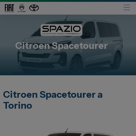
Automobili
Fiat
Citroen
Spacetourer
Abarth
Lancia
Alfa Romeo
Jeep
Opel
Citroen Spacetourer a
Peugeot
Torino
Citroen
Leapmotor
Toyota