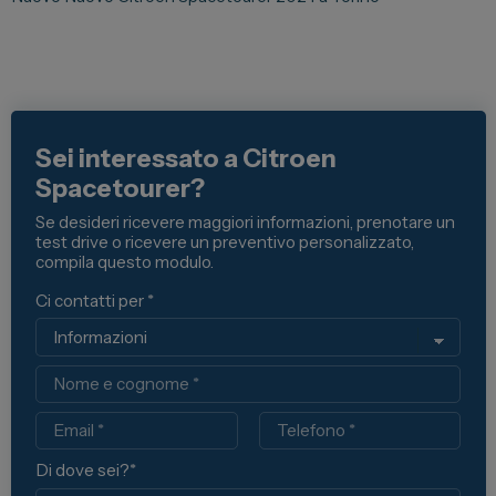
Spazio Campus
Lavora con noi
Servizio Clienti
Sei interessato a Citroen
Spacetourer?
Telefono Vendita
011 22 51 711
Se desideri ricevere maggiori informazioni, prenotare un
test drive o ricevere un preventivo personalizzato,
compila questo modulo.
Telefono Officina
011 22 51 737
Ci contatti per *
Email
spazio@spaziogroup.com
Nome
Email
Telefono
Di dove sei?*