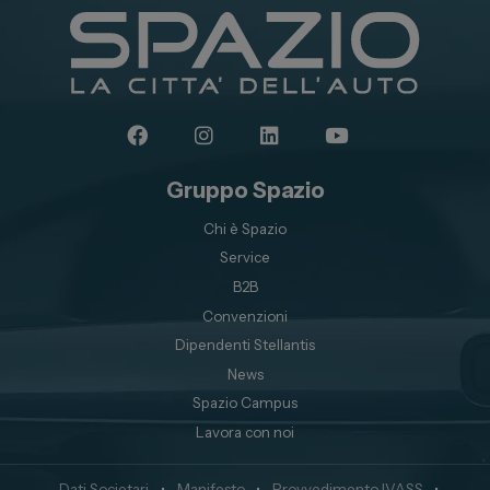
Gruppo Spazio
Chi è Spazio
Service
B2B
Convenzioni
Dipendenti Stellantis
News
Spazio Campus
Lavora con noi
Dati Societari
•
Manifesto
•
Provvedimento IVASS
•