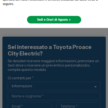
Sei interessato a Toyota Proace
City Electric?
Se desideri ricevere maggiori informazioni, prenotare un
test drive o ricevere un preventivo personalizzato,
compila questo modulo.
Ci contatti per *
Nome
Email
Telefono