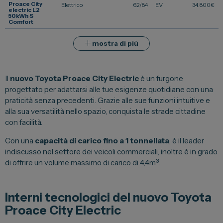
Proace City
Elettrico
62/84
EV
34.800
€
electric L2
Spazio Campus
50kWh S
Comfort
Lavora con noi
mostra di più
Servizio Clienti
Il
nuovo Toyota Proace City Electric
è un furgone
Telefono Vendita
progettato per adattarsi alle tue esigenze quotidiane con una
011 22 51 711
praticità senza precedenti. Grazie alle sue funzioni intuitive e
alla sua versatilità nello spazio, conquista le strade cittadine
Telefono Officina
con facilità.
011 22 51 737
Con una
capacità di carico fino a 1 tonnellata
, è il leader
indiscusso nel settore dei veicoli commerciali, inoltre è in grado
Email
spazio@spaziogroup.com
3
di offrire un volume massimo di carico di 4,4m
.
Interni tecnologici del nuovo Toyota
Proace City Electric