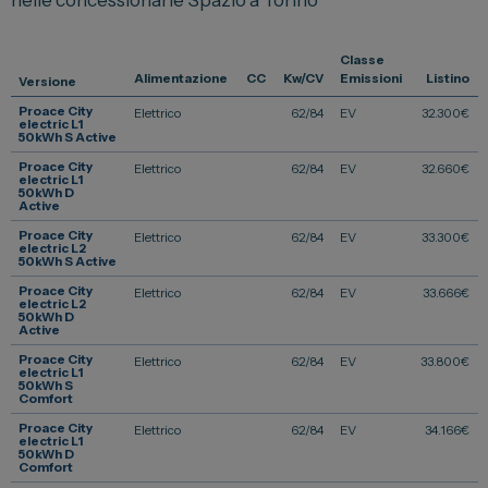
Vendi la tua auto
Classe
Soluzioni Business
Alimentazione
CC
Kw/CV
Emissioni
Listino
Versione
Convenzioni
Proace City
Elettrico
62/84
EV
32.300
€
electric L1
50kWh S Active
Dipendenti Stellantis
Proace City
Elettrico
62/84
EV
32.660
€
Promozioni
electric L1
50kWh D
Active
Proace City
Elettrico
62/84
EV
33.300
€
electric L2
Gruppo Spazio
50kWh S Active
Proace City
Elettrico
62/84
EV
33.666
€
Il Gruppo Spazio
electric L2
50kWh D
Active
Impegno per l’Ambiente
Proace City
Elettrico
62/84
EV
33.800
€
Impegno per il Sociale
electric L1
50kWh S
Comfort
Comunità Energetica
Proace City
Elettrico
62/84
EV
34.166
€
electric L1
Sedi e Recapiti
50kWh D
Comfort
News ed Eventi