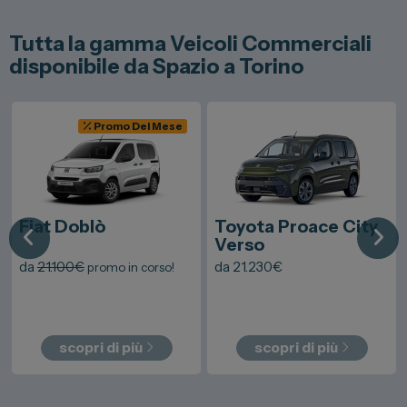
Tutta la gamma Veicoli Commerciali
disponibile da Spazio a Torino
Promo Del Mese
Fiat
Doblò
Toyota
Proace City
Verso
da
21.100
€
da
21.230
€
promo in corso!
scopri di più
scopri di più