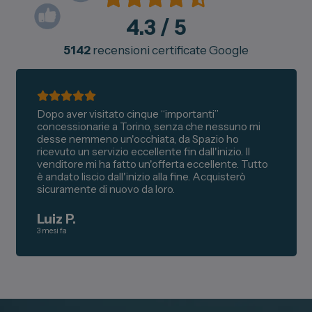
4.3
/ 5
5142
recensioni certificate Google
Dopo aver visitato cinque “importanti”
concessionarie a Torino, senza che nessuno mi
desse nemmeno un'occhiata, da Spazio ho
ricevuto un servizio eccellente fin dall'inizio. Il
venditore mi ha fatto un'offerta eccellente. Tutto
è andato liscio dall'inizio alla fine. Acquisterò
sicuramente di nuovo da loro.
Luiz P.
3 mesi fa