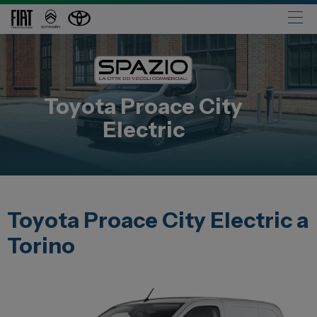
Automobili
Fiat
Toyota
Proace City
Abarth
Electric
Lancia
Alfa Romeo
Jeep
Opel
Toyota Proace City Electric a
Peugeot
Torino
Citroen
Leapmotor
Toyota