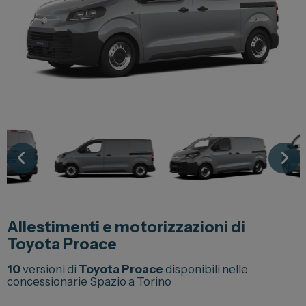
Lexus
DR
Dongfeng
Veicoli Commerciali
Fiat Professional
Citroen
Toyota
Allestimenti e motorizzazioni di
Servizi
Toyota Proace
Auto Usate e Km Zero
10
versioni di
Toyota Proace
disponibili nelle
concessionarie Spazio a Torino
Officina
Carrozzeria