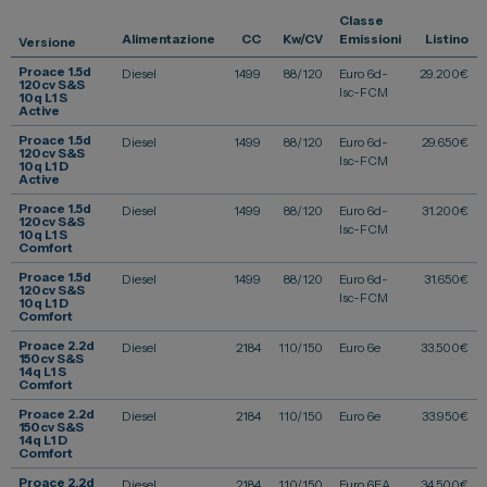
Classe
Vendi la tua auto
Alimentazione
CC
Kw/CV
Emissioni
Listino
Versione
Soluzioni Business
Proace 1.5d
Diesel
1499
88/120
Euro 6d-
29.200
€
120cv S&S
Isc-FCM
10q L1 S
Convenzioni
Active
Dipendenti Stellantis
Proace 1.5d
Diesel
1499
88/120
Euro 6d-
29.650
€
120cv S&S
Isc-FCM
10q L1 D
Promozioni
Active
Proace 1.5d
Diesel
1499
88/120
Euro 6d-
31.200
€
120cv S&S
Isc-FCM
10q L1 S
Comfort
Gruppo Spazio
Proace 1.5d
Diesel
1499
88/120
Euro 6d-
31.650
€
120cv S&S
Isc-FCM
Il Gruppo Spazio
10q L1 D
Comfort
Impegno per l’Ambiente
Proace 2.2d
Diesel
2184
110/150
Euro 6e
33.500
€
150cv S&S
Impegno per il Sociale
14q L1 S
Comfort
Comunità Energetica
Proace 2.2d
Diesel
2184
110/150
Euro 6e
33.950
€
150cv S&S
14q L1 D
Sedi e Recapiti
Comfort
News ed Eventi
Proace 2.2d
Diesel
2184
110/150
Euro 6EA
34.500
€