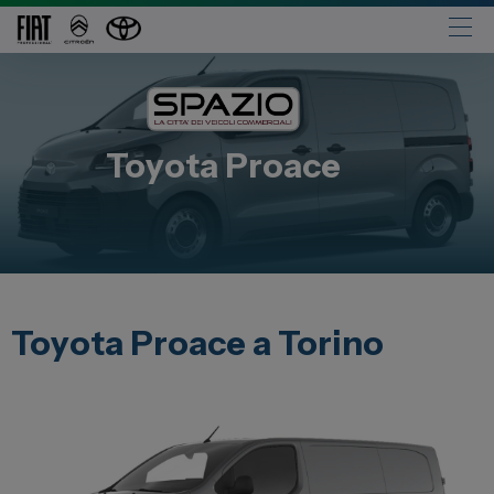
Automobili
Fiat
Toyota
Proace
Abarth
Lancia
Alfa Romeo
Jeep
Opel
Toyota Proace a Torino
Peugeot
Citroen
Leapmotor
Toyota