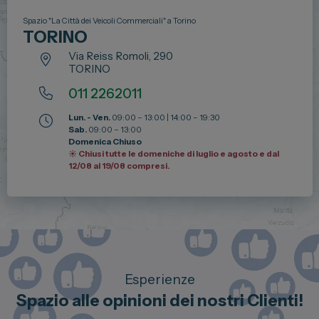
Spazio "La Città dei Veicoli Commerciali" a Torino
TORINO
Via Reiss Romoli, 290
TORINO
011 2262011
Lun. - Ven.
09:00 – 13:00 | 14:00 – 19:30
Sab.
09:00 – 13:00
Domenica Chiuso
☀️ Chiusi tutte le domeniche di luglio e agosto e dal
12/08 al 19/08 compresi.
Esperienze
Spazio alle opinioni dei nostri Clienti!