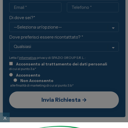
Email
Telefono
Di dove sei?*
Dove preferisci essere ricontattato? *
Letta l'
informativa
privacy di SPAZIO GROUP S.R.L.:
Acconsento al trattamento dei dati personali
di cui al punto 3.a
*
Acconsento
Non Acconsento
alle finalità di marketing di cui al punto 3.b
*
x