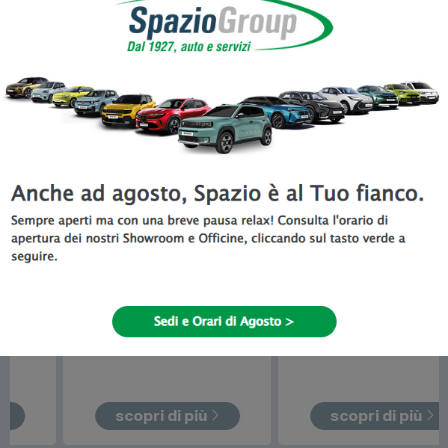
Tutta la gamma Veicoli Commerciali
disponibile da Spazio a Torino
Promo Del Mese
Fiat
Doblò
Toyota
Proace City
Verso
da
21.100
€
da
21.230
€
promo in corso!
scopri di più
scopri di più