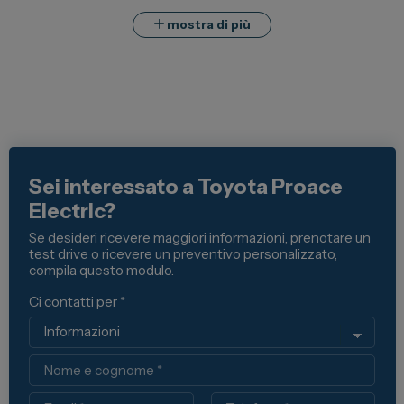
mostra di più
Spazio Campus
Lavora con noi
Servizio Clienti
Telefono Vendita
011 22 51 711
Sei interessato a Toyota Proace
Electric?
Telefono Officina
011 22 51 737
Se desideri ricevere maggiori informazioni, prenotare un
test drive o ricevere un preventivo personalizzato,
compila questo modulo.
Email
spazio@spaziogroup.com
Ci contatti per *
Nome
Email
Telefono