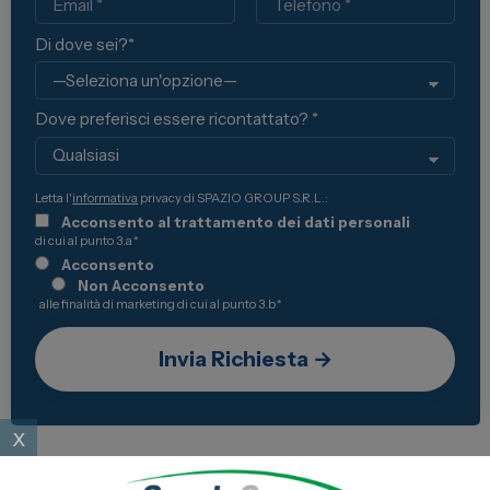
Di dove sei?*
Dove preferisci essere ricontattato? *
Letta l'
informativa
privacy di SPAZIO GROUP S.R.L.:
Acconsento al trattamento dei dati personali
di cui al punto 3.a
*
Acconsento
Non Acconsento
alle finalità di marketing di cui al punto 3.b
*
x