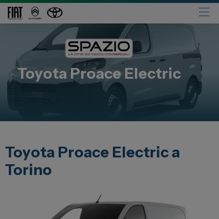
Automobili
Fiat
Toyota
Proace Electric
Abarth
Lancia
Alfa Romeo
Jeep
Opel
Toyota Proace Electric a
Peugeot
Torino
Citroen
Leapmotor
Toyota