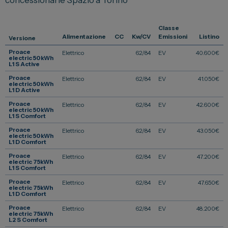
Vendi la tua auto
Classe
Soluzioni Business
Alimentazione
CC
Kw/CV
Emissioni
Listino
Versione
Convenzioni
Proace
Elettrico
62/84
EV
40.600
€
electric 50kWh
L1 S Active
Dipendenti Stellantis
Proace
Elettrico
62/84
EV
41.050
€
Promozioni
electric 50kWh
L1 D Active
Proace
Elettrico
62/84
EV
42.600
€
electric 50kWh
L1 S Comfort
Gruppo Spazio
Proace
Elettrico
62/84
EV
43.050
€
electric 50kWh
Il Gruppo Spazio
L1 D Comfort
Proace
Elettrico
62/84
EV
47.200
€
Impegno per l’Ambiente
electric 75kWh
L1 S Comfort
Impegno per il Sociale
Proace
Elettrico
62/84
EV
47.650
€
electric 75kWh
Comunità Energetica
L1 D Comfort
Sedi e Recapiti
Proace
Elettrico
62/84
EV
48.200
€
electric 75kWh
L2 S Comfort
News ed Eventi