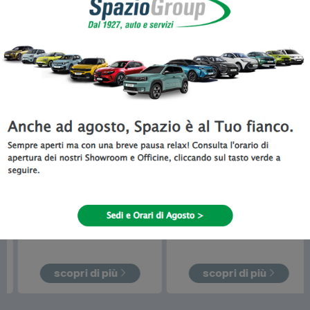
Tutta la gamma Veicoli Commerciali
disponibile da Spazio a Torino
Promo Del Mese
Fiat
Doblò
Toyota
Proace City
Verso
da
21.100
€
da
21.230
€
promo in corso!
scopri di più
scopri di più