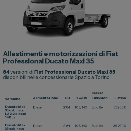
Lexus
DR
Dongfeng
Veicoli Commerciali
Allestimenti e motorizzazioni di Fiat
Fiat Professional
Professional Ducato Maxi 35
Citroen
84
versioni di
Fiat Professional Ducato Maxi 35
disponibili nelle concessionarie Spazio a Torino
Toyota
Classe
Servizi
Alimentazione
CC
Kw/CV
Emissioni
Listino
Versione
Ducato Maxi
Diesel
2184
103/140
Euro 6e
35.950
€
Auto Usate e Km Zero
35 cabinato
L2 2.2 diesel
140cv
Officina
Ducato Maxi
Diesel
2184
103/140
Euro 6e
36.250
€
35 cabinato
Carrozzeria