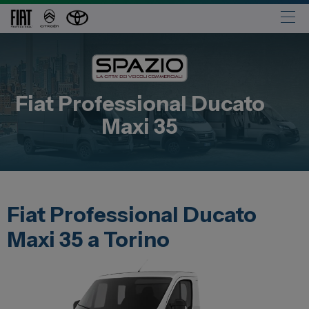
Automobili
Fiat
Fiat Professional
Ducato
Abarth
Maxi 35
Lancia
Alfa Romeo
Jeep
Opel
Fiat Professional Ducato
Peugeot
Maxi 35 a Torino
Citroen
Leapmotor
Toyota