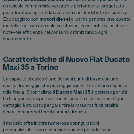
un veicolo commerciale versatile e performante, progettato
Spazio Campus
per affrontare ogni sfida lavorativa con affidabilità e sicurezza.
Lavora con noi
Equipaggiato con
motori diesel
di ultima generazione, questo
modello assicura non solo prestazioni eccellenti, ma anche una
Servizio Clienti
notevole efficienza nei consumi, ottimizzando ogni
spostamento.
Telefono Vendita
011 22 51 711
Caratteristiche di Nuovo Fiat Ducato
Maxi 35 a Torino
Telefono Officina
011 22 51 737
La capacità di carico è uno dei suoi punti di forza: con uno
spazio di stivaggio che può raggiungere i 17 m³ e una capacità
Email
utile fino a 1,5 tonnellate, il
Ducato Maxi 35
è perfetto per chi
spazio@spaziogroup.com
ha bisogno di trasportare carichi pesanti e voluminosi. Ogni
dettaglio è studiato per garantire la massima funzionalità,
senza compromettere il comfort di guida.
Il modello offre inoltre numerose configurazioni
personalizzabili, con dimensioni variabili per adattarsi