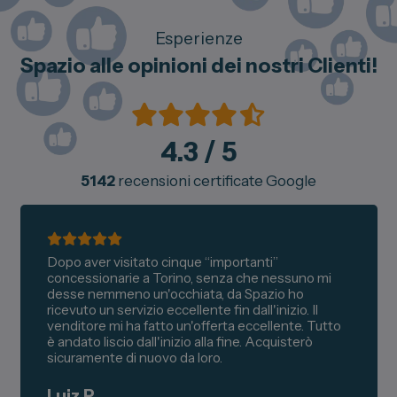
Esperienze
Spazio alle opinioni dei nostri Clienti!
4.3
/ 5
5142
recensioni certificate Google
Dopo aver visitato cinque “importanti”
concessionarie a Torino, senza che nessuno mi
desse nemmeno un'occhiata, da Spazio ho
ricevuto un servizio eccellente fin dall'inizio. Il
venditore mi ha fatto un'offerta eccellente. Tutto
è andato liscio dall'inizio alla fine. Acquisterò
sicuramente di nuovo da loro.
Luiz P.