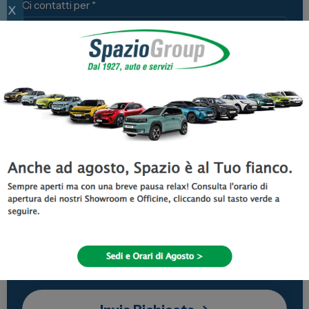
Ci contatti per *
x
Nome
Email
Telefono
Di dove sei?*
Dove preferisci essere ricontattato? *
Letta l'
informativa
privacy di SPAZIO GROUP S.R.L.:
Acconsento al trattamento dei dati personali
di cui al punto 3.a
*
Acconsento
Non Acconsento
alle finalità di marketing di cui al punto 3.b
*