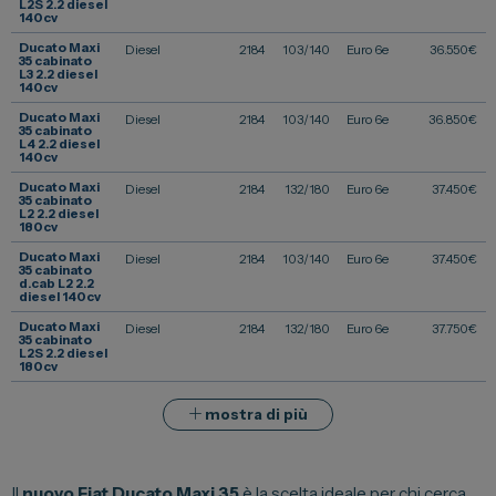
L2S 2.2 diesel
140cv
Vendi la tua auto
Ducato Maxi
Diesel
2184
103/140
Euro 6e
36.550
€
35 cabinato
Soluzioni Business
L3 2.2 diesel
140cv
Convenzioni
Ducato Maxi
Diesel
2184
103/140
Euro 6e
36.850
€
35 cabinato
Dipendenti Stellantis
L4 2.2 diesel
140cv
Promozioni
Ducato Maxi
Diesel
2184
132/180
Euro 6e
37.450
€
35 cabinato
L2 2.2 diesel
180cv
Ducato Maxi
Gruppo Spazio
Diesel
2184
103/140
Euro 6e
37.450
€
35 cabinato
d.cab L2 2.2
diesel 140cv
Il Gruppo Spazio
Ducato Maxi
Diesel
2184
132/180
Euro 6e
37.750
€
35 cabinato
Impegno per l’Ambiente
L2S 2.2 diesel
180cv
Impegno per il Sociale
mostra di più
Comunità Energetica
Sedi e Recapiti
News ed Eventi
Il
nuovo Fiat Ducato Maxi 35
è la scelta ideale per chi cerca