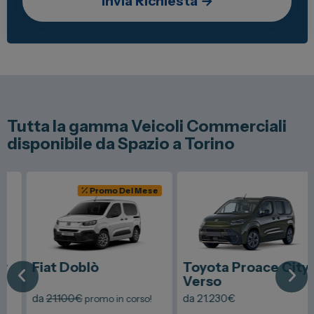
Tutta la gamma Veicoli Commerciali
disponibile da Spazio a Torino
Promo Del Mese
Fiat
Doblò
Toyota
Proace City
Verso
da
21.100
€
da
21.230
€
promo in corso!