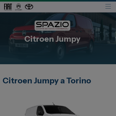
Automobili
Fiat
Citroen
Jumpy
Abarth
Lancia
Alfa Romeo
Jeep
Opel
Citroen Jumpy a Torino
Peugeot
Citroen
Leapmotor
Toyota