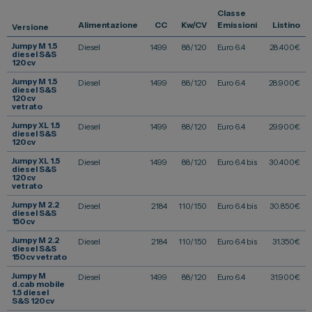
Classe
Vendi la tua auto
Alimentazione
CC
Kw/CV
Emissioni
Listino
Versione
Soluzioni Business
Jumpy M 1.5
Diesel
1499
88/120
Euro 6.4
28.400
€
diesel S&S
120cv
Convenzioni
Jumpy M 1.5
Diesel
1499
88/120
Euro 6.4
28.900
€
Dipendenti Stellantis
diesel S&S
120cv
vetrato
Promozioni
Jumpy XL 1.5
Diesel
1499
88/120
Euro 6.4
29.900
€
diesel S&S
120cv
Jumpy XL 1.5
Diesel
1499
88/120
Euro 6.4 bis
30.400
€
Gruppo Spazio
diesel S&S
120cv
vetrato
Il Gruppo Spazio
Jumpy M 2.2
Diesel
2184
110/150
Euro 6.4 bis
30.850
€
diesel S&S
Impegno per l’Ambiente
150cv
Impegno per il Sociale
Jumpy M 2.2
Diesel
2184
110/150
Euro 6.4 bis
31.350
€
diesel S&S
150cv vetrato
Comunità Energetica
Jumpy M
Diesel
1499
88/120
Euro 6.4
31.900
€
Sedi e Recapiti
d.cab mobile
1.5 diesel
S&S 120cv
News ed Eventi