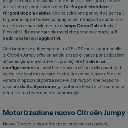
esigenze dei professionisti, offrendo una selezione di modelli
utilitari con diverse carrozzerie. Dai
furgoni standard
ai
furgoni doppia cabina,
c’è una soluzione per ogni esigenza. Il
furgone Jumpy è l’ideale compagno per il trasporto quotidiano
di attrezzi e materiali, mentre il
Jumpy Deep Cab
offre la
flessibilità di trasportare sia merci che personale grazie ai
3
sedili posteriori aggiuntivi
.
Con lunghezze utili comprese tra 2,5 e 2,9 metri, ogni modello
di Citroën Jumpy offre un ampio spazio di carico per soddisfare
le tue esigenze lavorative. Puoi scegliere tra
diverse
configurazioni
per adattare il veicolo al tipo e alla quantità di
carico che devi trasportare. Inoltre, la gamma Jumpy offre una
varietà di opzioni di posti a sedere, con furgoni che possono
ospitare
da 3 a 9 persone
, garantendo flessibilità e comodità
per te e il tuo team durante ogni viaggio.
Motorizzazione nuovo Citroën Jumpy
Nuovo Citroën Jumpy offre tre diverse motorizzazioni,