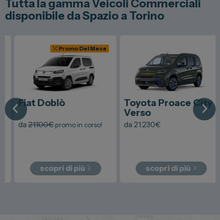
Tutta la gamma Veicoli Commerciali
disponibile da Spazio a Torino
Promo Del Mese
Fiat
Doblò
Toyota
Proace City
Verso
da
21.100
€
da
21.230
€
promo in corso!
scopri di più
scopri di più