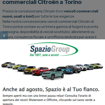
commerciali Citroën a Torino
Presso la concessionaria Citroën trovi
veicoli commerciali
nuovi, usati o km0
per tutte le tue esigenze.
Nella nostra concessionaria veicoli commerciali Citroën di
Torino potrai contare su un’intera gamma di furgoni in pronta
consegna, disponibilità di veicoli sostitutivi, allestimenti su
x
misura, consulenza fiscale e un’officina dedicata per avere il
massimo del supporto.
Passa in concessionaria Citroën a Torino per scoprire tutti i
nostri servizi o
contattaci per maggiori informazioni
.
Galleria immagini nuovo Citroën
Jumpy