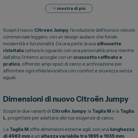
mostra di più
Spazio Campus
Lavora con noi
Servizio Clienti
Scopri il nuovo
Citroen Jumpy
, l’evoluzione dell’iconico veicolo
commerciale leggero, con un design audace che fonde
modernità e funzionalità. Da una parte, la sua
silhouette
rivisitata
cattura lo sguardo con una personalità unica, mentre
Telefono Vendita
011 22 51 711
dall’altra, l’interno accoglie con un
cruscotto raffinato e
pratico
, offrendo ampi spazi di carico e archiviazione per
affrontare ogni sfida lavorativa con comfort e sicurezza senza
Telefono Officina
011 22 51 737
eguali.
Email
Dimensioni di nuovo Citroën Jumpy
spazio@spaziogroup.com
Scopri le due varianti di
Citroën Jumpy
: la
Taglia M
e la
Taglia
L
, progettate per adattarsi alle tue esigenze di carico.
La
Taglia M
offre dimensioni esterne agili, con una
lunghezza
di 4983 mm
e un’
altezza variabile tra 1895 e 1935 mm
,