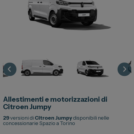
Lexus
DR
Dongfeng
Veicoli Commerciali
Fiat Professional
Citroen
Toyota
Allestimenti e motorizzazioni di
Servizi
Citroen Jumpy
Auto Usate e Km Zero
29
versioni di
Citroen Jumpy
disponibili nelle
concessionarie Spazio a Torino
Officina
Carrozzeria