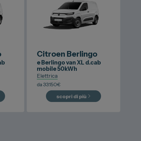
o
Citroen
Berlingo
ab
e Berlingo van XL d.cab
mobile 50kWh
Elettrica
da
33.150
€
scopri di più