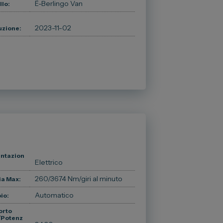
Ë-Berlingo Van
lo:
2023-11-02
zione:
ntazion
Elettrico
260/3674 Nm/giri al minuto
a Max:
Automatico
io:
orto
/Potenz