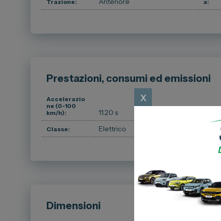
Anteriore
Trazione:
a:
Prestazioni, consumi ed emissioni
x
Accelerazio
ne (0-100
11.20 s
km/h):
Veloc
Elettrico
Classe:
Dimensioni