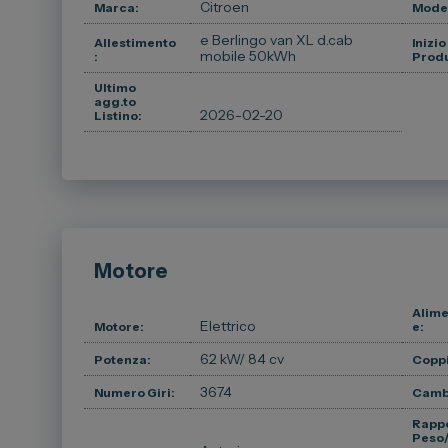
Citroen
Marca:
Model
e Berlingo van XL d.cab
Allestimento
Inizio
mobile 50kWh
:
Produ
Ultimo
agg.to
2026-02-20
Listino:
Motore
Alime
Elettrico
Motore:
e:
62 kW
/ 84 cv
Potenza:
Coppi
3674
Numero Giri:
Camb
Rapp
Peso