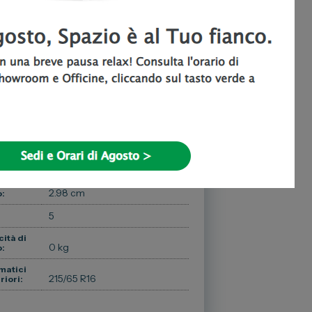
cm
2.98 cm
185 cm
hezza:
2.98 cm
:
5
:
ità di
0 kg
o:
matici
215/65 R16
riori: