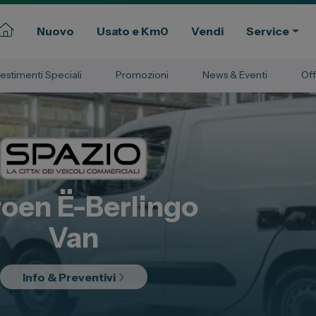
Nuovo
Usato e Km0
Vendi
Service
lestimenti Speciali
Promozioni
News & Eventi
Off
Commerciali
Gruppo Spazio
ssional
Il Gruppo Spazio
Impegno per l’Ambiente
roen
Ë-Berlingo
Impegno per il Sociale
Comunità Energetica
Van
Sedi e Recapiti
News ed Eventi
Info & Preventivi
e e Km Zero
Spazio Campus
Lavora con noi