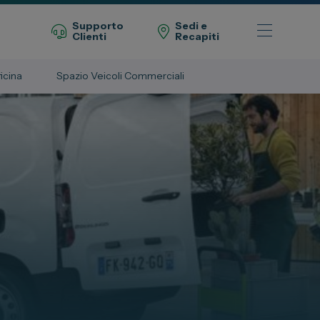
Supporto
Sedi e
Clienti
Recapiti
icina
Spazio Veicoli Commerciali
Telefono Vendita
011 22 51 711
Telefono Officina
011 22 51 737
Email
spazio@spaziogroup.com