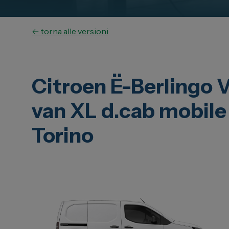
Carrozzer
Leapmotor
Vendi la t
Toyota
← torna alle versioni
Soluzioni
Lexus
Convenzi
DR
Dipendenti
Dongfeng
Citroen Ë-Berlingo V
Promozio
van XL d.cab mobil
Torino