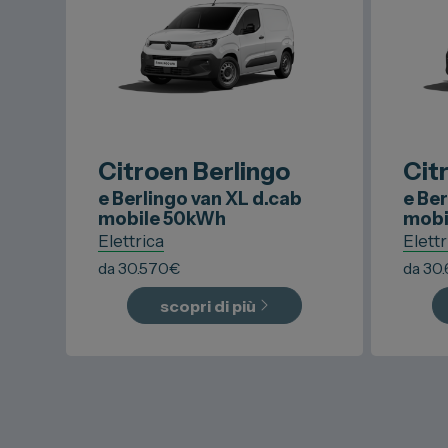
Citroen
Berlingo
Cit
e Berlingo van XL d.cab
e Ber
mobile 50kWh
mobi
Elettrica
Elettr
da
30.570
€
da
30
scopri di più