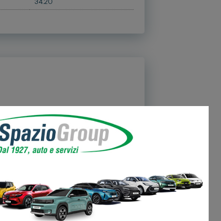
34.20
135 km/h
ità Max: