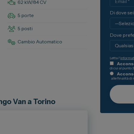
62 kW/
84 CV
Di dove se
5 porte
5 posti
Dove prefe
Cambio Automatico
Letta l'
informa
Acconse
di cui al punto 
Accons
alle finalità di
ingo Van a Torino