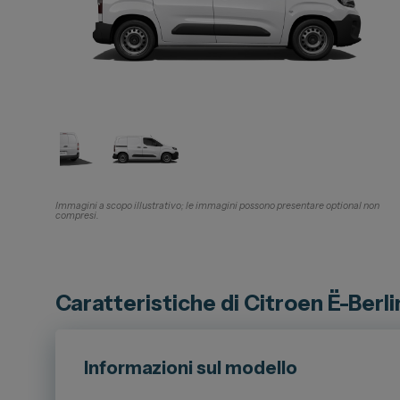
Immagini a scopo illustrativo; le immagini possono presentare optional non
compresi.
Caratteristiche di Citroen Ë-Berl
Informazioni sul modello