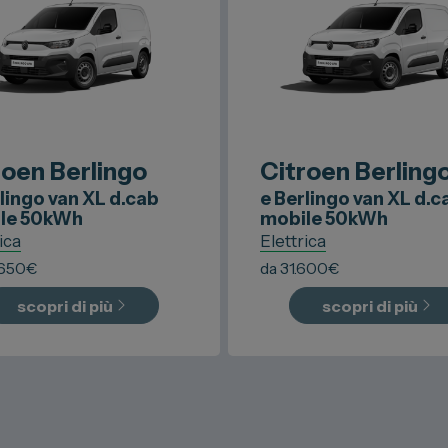
roen
Berlingo
Citroen
Berling
lingo van XL d.cab
e Berlingo van XL d.c
le 50kWh
mobile 50kWh
ica
Elettrica
.650
€
da
31.600
€
scopri di più
scopri di più