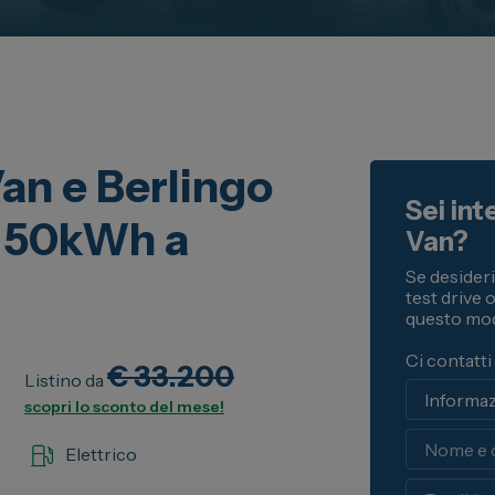
ia
Servizio Clienti
ua auto
 Business
oni
 Stellantis
an e Berlingo
ni
Sei int
e 50kWh a
Van?
Se desider
test drive 
questo mod
Ci contatti
€
33.200
Listino da
scopri lo sconto del mese!
Nome
Elettrico
Email