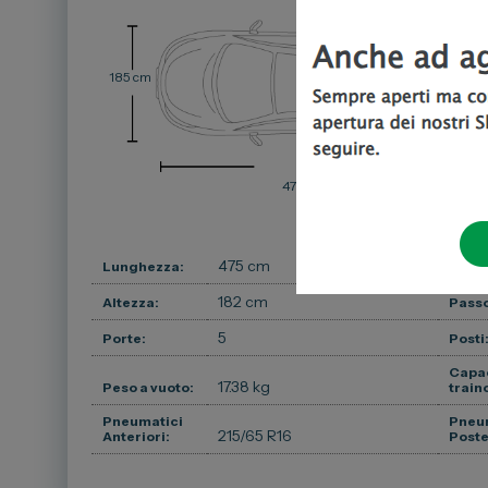
185 cm
182 
475 cm
475 cm
Lunghezza:
Larg
182 cm
Altezza:
Passo
5
Porte:
Posti
Capac
17.38 kg
Peso a vuoto:
train
Pneumatici
Pneu
215/65 R16
Anteriori:
Poste