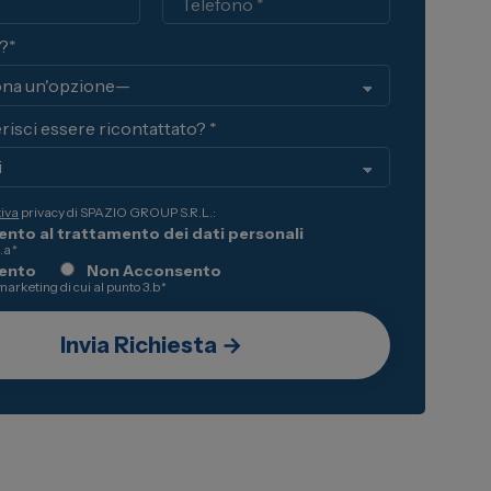
i?*
risci essere ricontattato? *
tiva
privacy di SPAZIO GROUP S.R.L.:
nto al trattamento dei dati personali
3.a
*
ento
Non Acconsento
 marketing di cui al punto 3.b
*