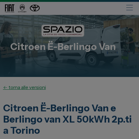
Automobili
Fiat
Citroen
Ë-Berlingo Van
Abarth
Lancia
Alfa Romeo
Jeep
← torna alle versioni
Opel
Peugeot
Citroen Ë-Berlingo Van e
Citroen
Berlingo van XL 50kWh 2p.ti
Leapmotor
a Torino
Toyota