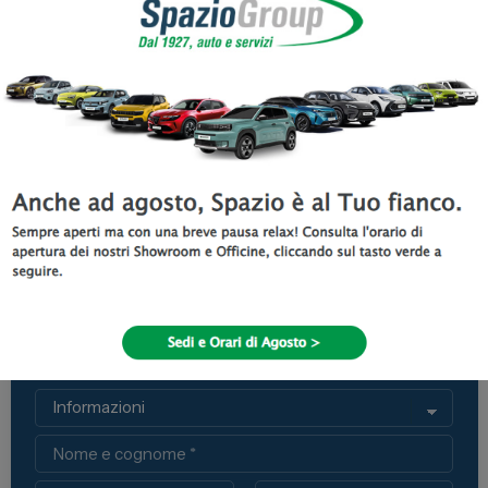
Sei interessato a Citroen Ë-
Berlingo Van?
Se desideri ricevere maggiori informazioni, prenotare un
test drive o ricevere un preventivo personalizzato,
compila questo modulo.
Ci contatti per *
Nome
Email
Telefono