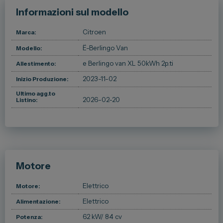
Informazioni sul modello
Spazio Campus
Lavora con noi
Citroen
Marca:
Servizio Clienti
Ë-Berlingo Van
Modello:
e Berlingo van XL 50kWh 2p.ti
Allestimento:
2023-11-02
Inizio Produzione:
Telefono Vendita
011 22 51 711
Ultimo agg.to
2026-02-20
Listino:
Telefono Officina
011 22 51 737
Email
spazio@spaziogroup.com
Motore
Elettrico
Motore:
Elettrico
Alimentazione:
62 kW
/ 84 cv
Potenza: