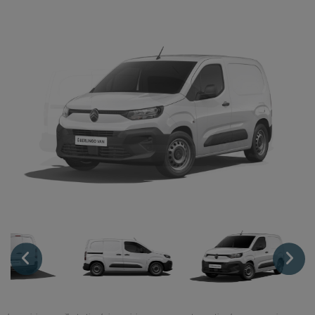
Lexus
DR
Dongfeng
Veicoli Commerciali
Fiat Professional
Citroen
Toyota
Servizi
Auto Usate e Km Zero
Officina
Carrozzeria