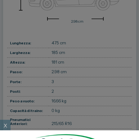
2.98 cm
475 cm
Lunghezza:
185 cm
Larghezza:
181 cm
Altezza:
2.98 cm
Passo:
3
Porte:
2
Posti:
16.66 kg
Peso a vuoto:
0 kg
Capacità di traino:
Pneumatici
x
215/65 R16
Anteriori:
Pneumatici
215/65 R16
Posteriori: