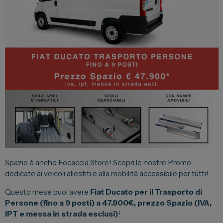
Lexus
DR
Dongfeng
Veicoli Commerciali
Fiat Professional
Citroen
Toyota
Spazio è anche Focaccia Store! Scopri le nostre Promo
Servizi
dedicate ai veicoli allestiti e alla mobilità accessibile per tutti!
Auto Usate e Km Zero
Questo mese puoi avere
Fiat Ducato per il Trasporto di
Persone (fino a 9 posti) a 47.900€, prezzo Spazio (IVA,
Officina
IPT e messa in strada esclusi)
!
Carrozzeria