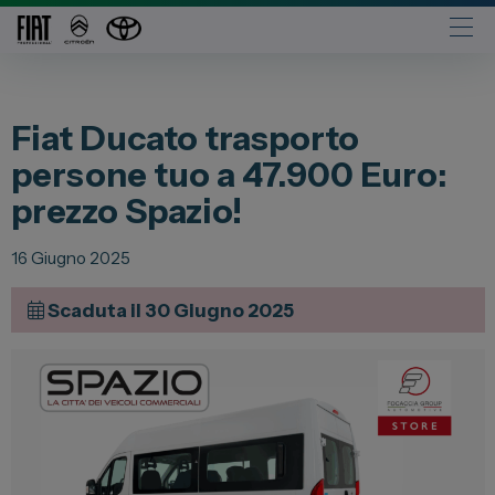
Automobili
Fiat Ducato trasporto
Fiat
persone tuo a 47.900 Euro:
Abarth
prezzo Spazio!
Lancia
Alfa Romeo
16 Giugno 2025
Jeep
Scaduta il 30 Giugno 2025
Opel
Peugeot
Citroen
Leapmotor
Toyota